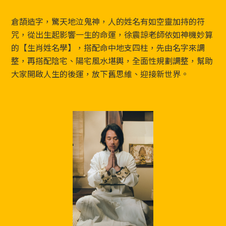
Footer
倉頡造字，驚天地泣鬼神，人的姓名有如空靈加持的符
咒，從出生起影響一生的命運，徐震諒老師依如神機妙算
的【生肖姓名學】，搭配命中地支四柱，先由名字來調
整，再搭配陰宅、陽宅風水堪輿，全面性規劃調整，幫助
大家開啟人生的後運，放下舊思維、迎接新世界。