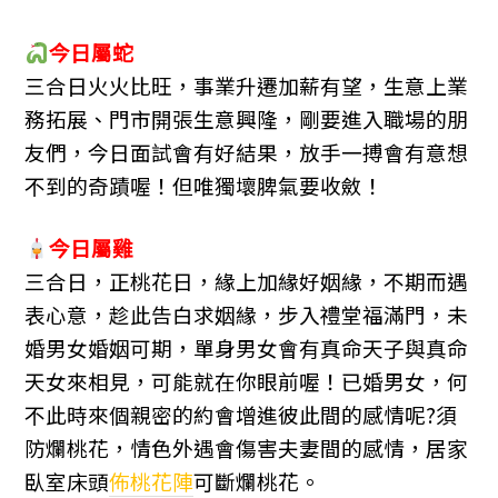
今日屬
蛇
三合日火火比旺，事業升遷加薪有望，生意上業
務拓展、門市開張生意興隆，剛要進入職場的朋
友們，今日面試會有好結果，放手一搏會有意想
不到的奇蹟喔！但唯獨壞脾氣要收斂！
今日屬
雞
三合日，正桃花日，緣上加緣好姻緣，不期而遇
表心意，趁此告白求姻緣，步入禮堂福滿門，未
婚男女婚姻可期，單身男女會有真命天子與真命
天女來相見，可能就在你眼前喔！已婚男女，何
不此時來個親密的約會增進彼此間的感情呢?須
防爛桃花，情色外遇會傷害夫妻間的感情，居家
臥室床頭
佈桃花陣
可斷爛桃花。