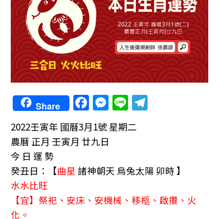
F
M
Li
T
Share
a
e
n
el
2022壬寅年
國曆3月1號 星期二
c
ss
e
e
農曆 正月 壬寅月 廿九日
e
e
gr
今 日 運 勢
b
n
a
癸丑日：
【
曲星
諸神朝天 烏兔太陽 卯時 】
o
g
m
水水比旺
o
er
【宜】祭祀、安床、安機械、移柩、啟攢、火
k
化。