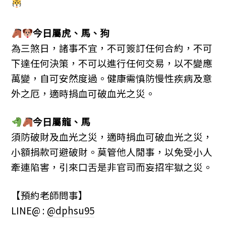
今日屬
虎、
馬、
狗
為三煞日，諸事不宜，不可簽訂任何合約，不可
下達任何決策，不可以進行任何交易，以不變應
萬變，自可安然度過。健康需慎防慢性疾病及意
外之厄，適時捐血可破血光之災。
今日屬
龍、
馬
須防破財及血光之災，適時捐血可破血光之災，
小額捐款可避破財。莫管他人閒事，以免受小人
牽連陷害，引來口舌是非官司而妄招牢獄之災。
【預約老師問事】
LINE@ :
@dphsu95