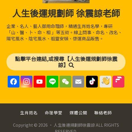
人生後運規劃師 徐震諒老師
企業、名人、藝人御用命理師，精通生肖姓名學，專研
「山、醫、卜、命、相 」等五術。線上問事、命名、改名、
陽宅風水、陰宅風水、祖靈安頓、啓運商品販售。
點擊平台連結,或搜尋【人生後運規劃師徐震
諒】
F
I
Y
L
W
E
a
n
o
i
e
m
c
s
u
n
C
a
e
t
T
e
h
i
b
a
u
a
l
o
g
b
t
o
r
e
k
a
C
生肖姓名
命理學堂
媒體公關
聯絡老師
m
h
a
n
Copyright © 2026 · 人生後運規劃師徐震諒 ALL RIGHTS
n
RESERVED.