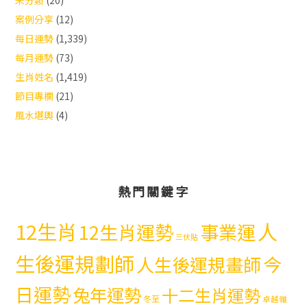
未分類
(20)
案例分享
(12)
每日運勢
(1,339)
每月運勢
(73)
生肖姓名
(1,419)
節目專欄
(21)
風水堪輿
(4)
熱門關鍵字
12生肖
人
12生肖運勢
事業運
三伏貼
生後運規劃師
今
人生後運規畫師
日運勢
兔年運勢
十二生肖運勢
冬至
卓越雜