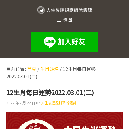
跳
跳
跳
至
至
至
人
主
主
頁
選單
生
要
要
尾
內
資
後
容
訊
運
欄
規
劃
目前位置:
首頁
/
生肖姓名
/
12生肖每日運勢
師
2022.03.01(二)
徐
震
12生肖每日運勢2022.03.01(二)
諒
2022 年 2 月 22 日
BY
人生後運規劃師 徐震諒