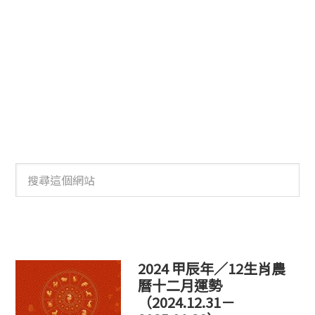
搜
尋
這
個
網
站
2024 甲辰年／12生肖農
曆十二月運勢
（2024.12.31－