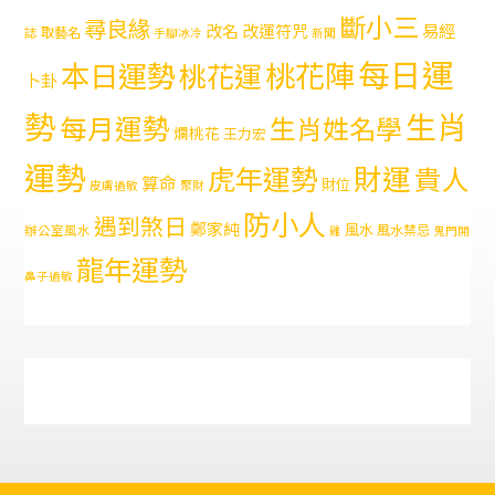
斷小三
尋良緣
易經
改名
改運符咒
取藝名
誌
手腳冰冷
新聞
每日運
本日運勢
桃花陣
桃花運
卜卦
勢
生肖
每月運勢
生肖姓名學
爛桃花
王力宏
運勢
財運
虎年運勢
貴人
算命
財位
皮膚過敏
聚財
防小人
遇到煞日
鄭家純
風水
風水禁忌
辦公室風水
雞
鬼門開
龍年運勢
鼻子過敏