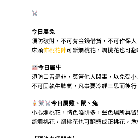
今日屬
兔
須防破財，不可有金錢借貸，不可作保人
床頭
佈桃花陣
可斷爛桃花，爛桃花也可翻
今日屬
牛
須防口舌是非，莫管他人閒事，以免受小
不可固執牛脾氣，凡事要冷靜三思而後行
今日屬
雞、
鼠、
兔
小心爛桃花，情色陷阱多，聲色場所莫留
斷爛桃花，爛桃花也可翻轉成正桃花，危