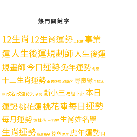
熱門關鍵字
12生肖
12生肖運勢
事業
三伏貼
人生後運規劃師
運
人生後運
今日運勢
規畫師
兔年運勢
冬至
十二生肖運勢
尋良緣
取藝名
卓越雜誌
手腳冰
本日
斷小三
易經卜卦
改名
改運符咒
冷
新聞
每日運勢
運勢
桃花陣
桃花運
每月運勢
生肖姓名學
爛桃花
王力宏
生肖運勢
虎年運勢
算命
財
皮膚過敏
聚財