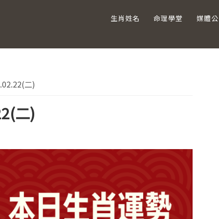
生肖姓名
命理學堂
媒體公
主
2.22(二)
要
2(二)
資
訊
欄