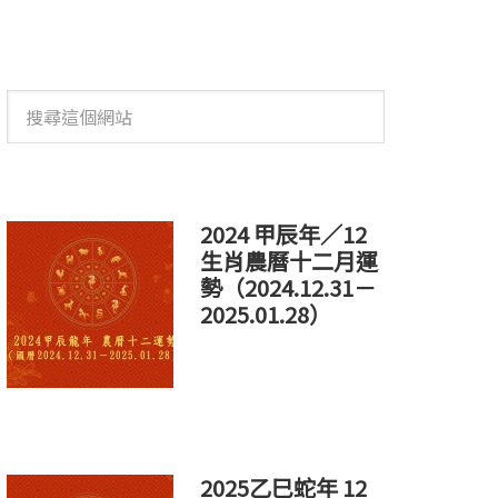
搜
尋
這
個
網
站
2024 甲辰年／12
生肖農曆十二月運
勢（2024.12.31－
2025.01.28）
2025乙巳蛇年 12