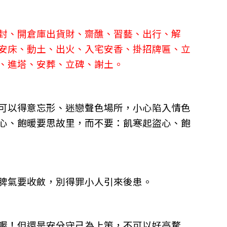
封、開倉庫出貨財、齋醮、習藝、出行、解
安床、動土、出火、入宅安香、掛招牌匾、立
、進塔、安葬、立碑、謝土。
可以得意忘形、迷戀聲色場所，小心陷入情色
心、飽暖要思故里，而不要：飢寒起盜心、飽
脾氣要收斂，別得罪小人引來後患。
喔！但還是安分守己為上策，不可以好高騖