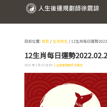
跳
跳
跳
跳
至
至
至
至
人
主
主
主
頁
要
要
要
尾
生
導
內
資
後
覽
容
訊
運
欄
目前位置:
首頁
/
生肖姓名
/
12生肖每日運勢2022.0
規
劃
12生肖每日運勢2022.02.2
師
2022 年 2 月 15 日
BY
人生後運規劃師 徐震諒
徐
震
諒