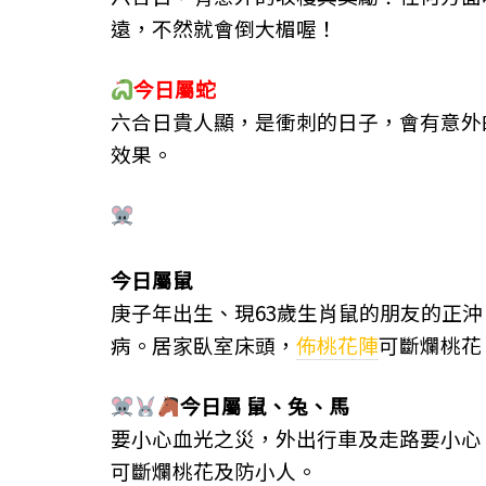
遠，不然就會倒大楣喔！
今日屬
蛇
六合日貴人顯，是衝刺的日子，會有意外
效果。
今日屬
鼠
庚子年出生、現63歲生肖鼠的朋友的正
病。居家臥室床頭，
佈桃花陣
可斷爛桃花
今日屬
鼠、
兔、
馬
要小心血光之災，外出行車及走路要小心
可斷爛桃花及防小人。