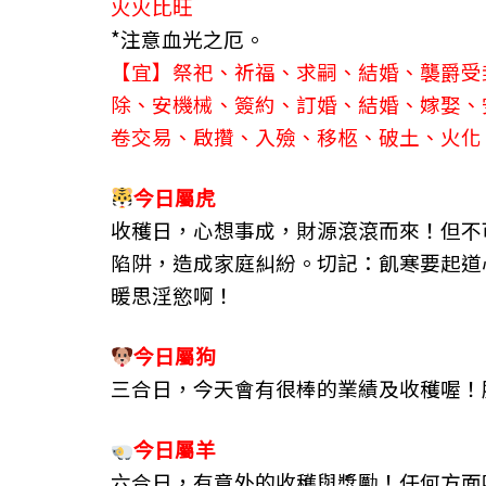
火火比旺
o
g
m
*注意血光之厄。
o
er
【宜】祭祀、祈福、求嗣、結婚、襲爵受
k
除、安機械、簽約、訂婚、結婚、嫁娶、
卷交易、啟攢、入殮、移柩、破土、火化
今日屬
虎
收穫日，心想事成，財源滾滾而來！但不
陷阱，造成家庭糾紛。切記：飢寒要起道
暖思淫慾啊！
今日屬
狗
三合日，今天會有很棒的業績及收穫喔！
今日屬
羊
六合日，有意外的收穫與獎勵！任何方面