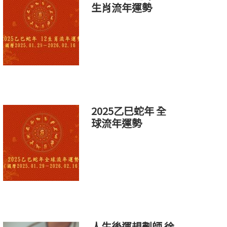
生肖流年運勢
2025乙巳蛇年 全
球流年運勢
人生後運規劃師 徐