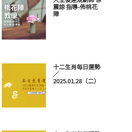
震諒 指導-佈桃花
陣
十二生肖每日運勢
／
2025.01.28（二）