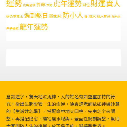
運勢
財運
虎年運勢
貴人
算命
財位
皮膚過敏
聚財
防小人
遇到煞日
鄭家純
風水
風水禁忌
辦公室風水
雞
鬼門開
龍年運勢
鼻子過敏
Footer
倉頡造字，驚天地泣鬼神，人的姓名有如空靈加持的符
咒，從出生起影響一生的命運，徐震諒老師依如神機妙算
的【生肖姓名學】，搭配命中地支四柱，先由名字來調
整，再搭配陰宅、陽宅風水堪輿，全面性規劃調整，幫助
大家開啟人生的後運，放下舊思維、迎接新世界。