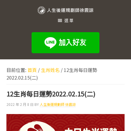
跳
跳
跳
至
至
至
人
主
主
頁
選單
生
要
要
尾
內
資
後
容
訊
運
欄
規
劃
目前位置:
首頁
/
生肖姓名
/
12生肖每日運勢
師
2022.02.15(二)
徐
震
12生肖每日運勢2022.02.15(二)
諒
2022 年 2 月 8 日
BY
人生後運規劃師 徐震諒