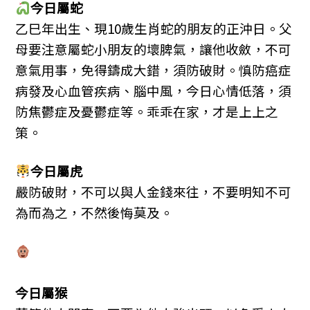
今日屬
蛇
乙巳年出生、現10歲生肖蛇的朋友的正沖日。父
母要注意屬蛇小朋友的壞脾氣，讓他收斂，不可
意氣用事，免得鑄成大錯，須防破財。慎防癌症
病發及心血管疾病、腦中風，今日心情低落，須
防焦鬱症及憂鬱症等。乖乖在家，才是上上之
策。
今日屬
虎
嚴防破財，不可以與人金錢來往，不要明知不可
為而為之，不然後悔莫及。
今日屬
猴