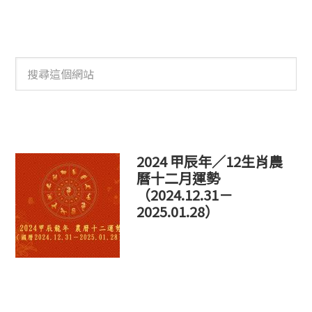
搜
尋
這
個
網
站
2024 甲辰年／12生肖農
曆十二月運勢
（2024.12.31－
2025.01.28）