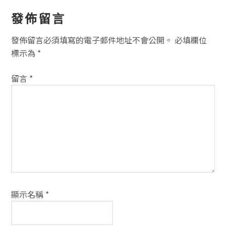
讀
發佈留言
者
發佈留言必須填寫的電子郵件地址不會公開。
必填欄位
互
標示為
*
動
留言
*
方
式
顯示名稱
*