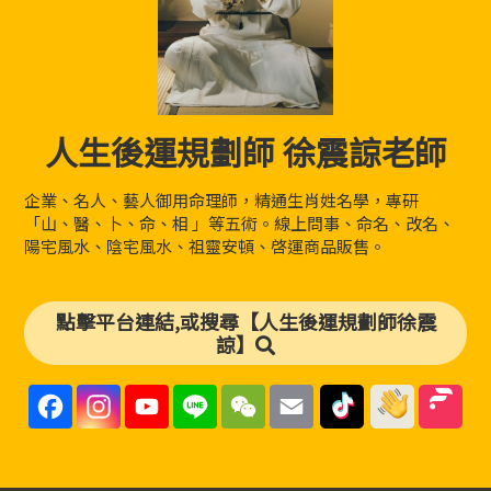
人生後運規劃師 徐震諒老師
企業、名人、藝人御用命理師，精通生肖姓名學，專研
「山、醫、卜、命、相 」等五術。線上問事、命名、改名、
陽宅風水、陰宅風水、祖靈安頓、啓運商品販售。
點擊平台連結,或搜尋【人生後運規劃師徐震
諒】
F
I
Y
L
W
E
a
n
o
i
e
m
c
s
u
n
C
a
e
t
T
e
h
i
b
a
u
a
l
o
g
b
t