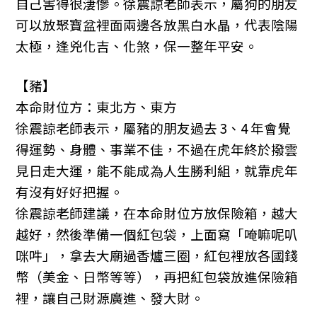
自己害得很淒慘。徐震諒老師表示，屬狗的朋友
可以放聚寶盆裡面兩邊各放黑白水晶，代表陰陽
太極，逢兇化吉、化煞，保一整年平安。
【豬】
本命財位方：東北方、東方
徐震諒老師表示，屬豬的朋友過去 3、4 年會覺
得運勢、身體、事業不佳，不過在虎年終於撥雲
見日走大運，能不能成為人生勝利組，就靠虎年
有沒有好好把握。
徐震諒老師建議，在本命財位方放保險箱，越大
越好，然後準備一個紅包袋，上面寫「唵嘛呢叭
咪吽」，拿去大廟過香爐三圈，紅包裡放各國錢
幣（美金、日幣等等），再把紅包袋放進保險箱
裡，讓自己財源廣進、發大財。