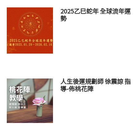
2025乙巳蛇年 全球流年運
勢
人生後運規劃師 徐震諒 指
導-佈桃花陣