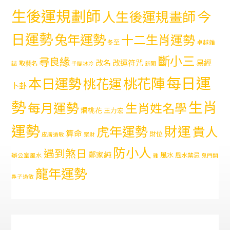
生後運規劃師
今
人生後運規畫師
日運勢
兔年運勢
十二生肖運勢
冬至
卓越雜
斷小三
尋良緣
易經
改名
改運符咒
取藝名
誌
手腳冰冷
新聞
每日運
本日運勢
桃花陣
桃花運
卜卦
勢
生肖
每月運勢
生肖姓名學
爛桃花
王力宏
運勢
財運
虎年運勢
貴人
算命
財位
皮膚過敏
聚財
防小人
遇到煞日
鄭家純
風水
風水禁忌
辦公室風水
雞
鬼門開
龍年運勢
鼻子過敏