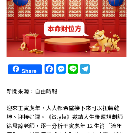
F
M
Li
T
Share
a
e
n
el
c
ss
e
e
新聞來源：
自由時報
e
e
gr
b
n
a
迎來壬寅虎年，人人都希望接下來可以扭轉乾
o
g
m
坤、迎接好運。《iStyle》邀請人生後運規劃師
o
er
徐震諒老師，逐一分析壬寅虎年 12 生肖「流年