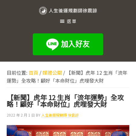
跳
跳
跳
至
至
至
人
主
主
頁
選單
生
要
要
尾
內
資
後
容
訊
運
欄
規
劃
目前位置:
首頁
/
媒體公關
/
【新聞】虎年 12 生肖「流年
師
運勢」全攻略！顧好「本命財位」虎哩發大財
徐
震
【新聞】虎年 12 生肖「流年運勢」全攻
諒
略！顧好「本命財位」虎哩發大財
2022 年 2 月 1 日
BY
人生後運規劃師 徐震諒