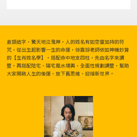
Footer
倉頡造字，驚天地泣鬼神，人的姓名有如空靈加持的符
咒，從出生起影響一生的命運，徐震諒老師依如神機妙算
的【生肖姓名學】，搭配命中地支四柱，先由名字來調
整，再搭配陰宅、陽宅風水堪輿，全面性規劃調整，幫助
大家開啟人生的後運，放下舊思維、迎接新世界。