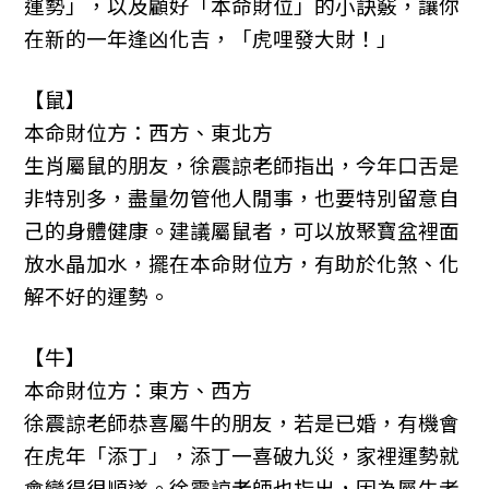
k
運勢」，以及顧好「本命財位」的小訣竅，讓你
在新的一年逢凶化吉，「虎哩發大財！」
【鼠】
本命財位方：西方、東北方
生肖屬鼠的朋友，徐震諒老師指出，今年口舌是
非特別多，盡量勿管他人閒事，也要特別留意自
己的身體健康。建議屬鼠者，可以放聚寶盆裡面
放水晶加水，擺在本命財位方，有助於化煞、化
解不好的運勢。
【牛】
本命財位方：東方、西方
徐震諒老師恭喜屬牛的朋友，若是已婚，有機會
在虎年「添丁」，添丁一喜破九災，家裡運勢就
會變得很順遂。徐震諒老師也指出，因為屬牛者