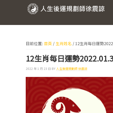
跳
跳
跳
跳
至
至
至
至
人
主
主
主
頁
要
要
要
尾
生
導
內
資
後
覽
容
訊
運
欄
目前位置:
首頁
/
生肖姓名
/
12生肖每日運勢2022.0
規
劃
12生肖每日運勢2022.01.3
師
2022 年 1 月 23 日
BY
人生後運規劃師 徐震諒
徐
震
諒