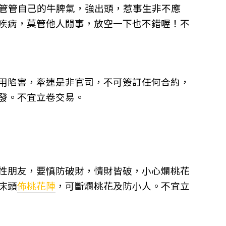
，管管自己的牛脾氣，強出頭，惹事生非不應
疾病，莫管他人閒事，放空一下也不錯喔！不
用陷害，牽連是非官司，不可簽訂任何合約，
發。不宜立卷交易。
性朋友，要慎防破財，情財皆破，小心爛桃花
床頭
佈桃花陣
，可斷爛桃花及防小人。不宜立