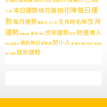
易經
改名
改運符咒
取藝名
誌
手腳冰冷
新聞
每日運
本日運勢
桃花陣
桃花運
卜卦
勢
生肖
每月運勢
生肖姓名學
爛桃花
王力宏
運勢
財運
虎年運勢
貴人
算命
財位
皮膚過敏
聚財
防小人
遇到煞日
鄭家純
風水
風水禁忌
辦公室風水
雞
鬼門開
龍年運勢
鼻子過敏