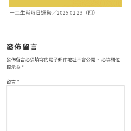
十二生肖每日運勢／2025.01.23（四）
讀
發佈留言
者
發佈留言必須填寫的電子郵件地址不會公開。
必填欄位
互
標示為
*
動
留言
*
方
式