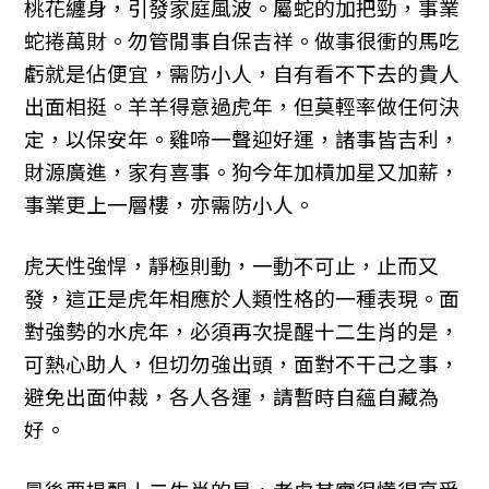
桃花纏身，引發家庭風波。屬蛇的加把勁，事業
蛇捲萬財。勿管閒事自保吉祥。做事很衝的馬吃
虧就是佔便宜，需防小人，自有看不下去的貴人
出面相挺。羊羊得意過虎年，但莫輕率做任何決
定，以保安年。雞啼一聲迎好運，諸事皆吉利，
財源廣進，家有喜事。狗今年加槓加星又加薪，
事業更上一層樓，亦需防小人。
虎天性強悍，靜極則動，一動不可止，止而又
發，這正是虎年相應於人類性格的一種表現。面
對強勢的水虎年，必須再次提醒十二生肖的是，
可熱心助人，但切勿強出頭，面對不干己之事，
避免出面仲裁，各人各運，請暫時自蘊自藏為
好。