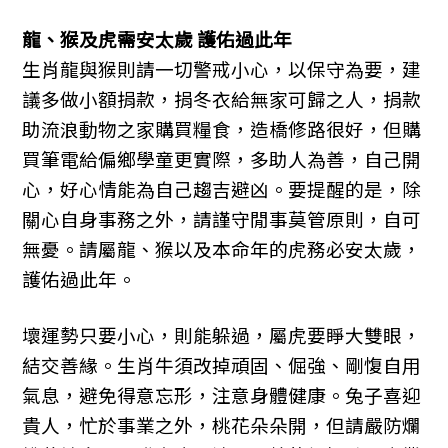
龍、猴及虎需安太歲 護佑過此年
生肖龍與猴則請一切警戒小心，以保守為要，建
議多做小額捐款，捐冬衣給無家可歸之人，捐款
助流浪動物之家購買糧食，造橋修路很好，但購
買筆電給偏鄉學童更實際，多助人為善，自己開
心，好心情能為自己趨吉避凶。要提醒的是，除
關心自身事務之外，請謹守閒事莫管原則，自可
無憂。請屬龍、猴以及本命年的虎務必安太歲，
護佑過此年。
壞運勢只要小心，則能躲過，屬虎要睜大雙眼，
結交善緣。生肖牛須改掉頑固、倔強、剛愎自用
氣息，避免得意忘形，注意身體健康。兔子喜迎
貴人，忙於事業之外，桃花朵朵開，但請嚴防爛