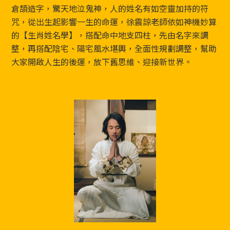
Footer
倉頡造字，驚天地泣鬼神，人的姓名有如空靈加持的符
咒，從出生起影響一生的命運，徐震諒老師依如神機妙算
的【生肖姓名學】，搭配命中地支四柱，先由名字來調
整，再搭配陰宅、陽宅風水堪輿，全面性規劃調整，幫助
大家開啟人生的後運，放下舊思維、迎接新世界。