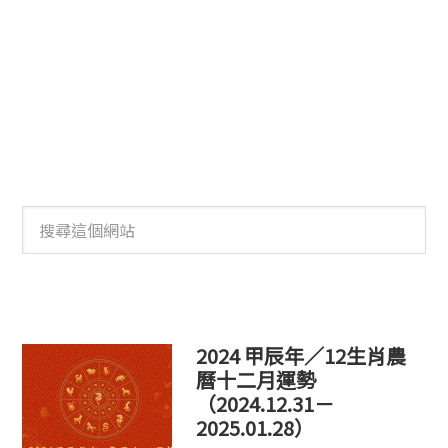
搜
尋
這
個
網
站
2024 甲辰年／12生肖農
曆十二月運勢
（2024.12.31－
2025.01.28）