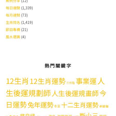
案例分享
(12)
每日運勢
(1,339)
每月運勢
(73)
生肖姓名
(1,419)
節目專欄
(21)
風水堪輿
(4)
熱門關鍵字
12生肖
人
12生肖運勢
事業運
三伏貼
生後運規劃師
今
人生後運規畫師
日運勢
兔年運勢
十二生肖運勢
冬至
卓越雜
斷小三
尋良緣