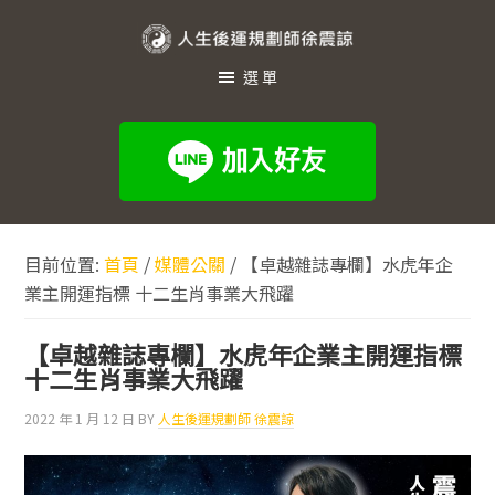
跳
跳
跳
至
至
至
人
主
主
頁
選單
生
要
要
尾
內
資
後
容
訊
運
欄
規
劃
目前位置:
首頁
/
媒體公關
/
【卓越雜誌專欄】水虎年企
師
業主開運指標 十二生肖事業大飛躍
徐
震
【卓越雜誌專欄】水虎年企業主開運指標
諒
十二生肖事業大飛躍
2022 年 1 月 12 日
BY
人生後運規劃師 徐震諒