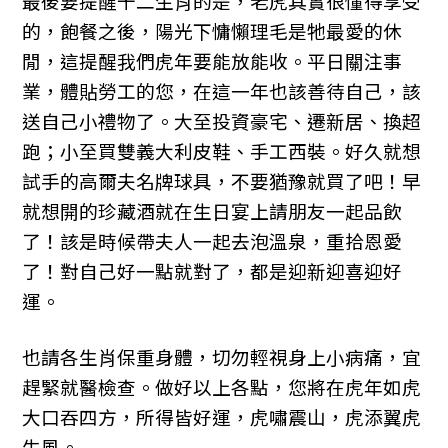
最後要提醒十二生肖的是，老虎其實很懂得享受
的，飽餐之後，陽光下慵懶理毛是牠最愛的休
閒，這提醒我們虎年要能放能收。平日關注事
業，體貼勞工的您，在這一年也該善待自己，該
送自己小禮物了。大至投資豪宅、遷新居、換超
跑；小至買雙義大利皮鞋、手工西裝。好久就想
試手的高爾夫名牌球具，不要猶豫就買了吧！早
就想開的珍藏酒就在生日宴上請朋友一起品飲
了！該是時候帶夫人一起去泡溫泉，重拾恩愛
了！對自己好一點就對了，都是迎新迎喜迎好
運。
也請各生肖保重身體，切勿輕視身上小病痛，宜
趕緊就醫檢查。做好以上各點，您將在虎年如虎
大口吞四方，所得皆好運，虎嘯震山，虎添翼虎
生風。