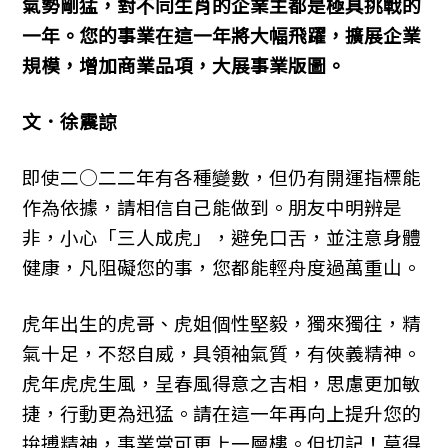
k
氣勢剛猛，對不同生肖的企業主都是極具挑戰的
一年。您的事業在這一年將大幅飛躍，擴展企業
規模，增加商業品項，大展事業版圖。
文．徐震諒
即使二○二二年有各種變數，但仍有開運指標能
作為依據，請相信自己能做到。朋友中明辨是
非，小心「三人成虎」，避免口舌，並注意身體
健康，凡阻礙您的事，您都能輕舟度過萬重山。
虎年出生的虎哥、虎姐個性堅毅，獨來獨往，精
氣十足，不怒自威，具領袖氣質，有俠義精神。
虎年虎虎生風，呈春風得意之吉相，思慮更加敏
捷，行動更為迅猛。請在這一年再向上提升您的
拚搏精神，事業當可更上一層樓。但切記！莫得