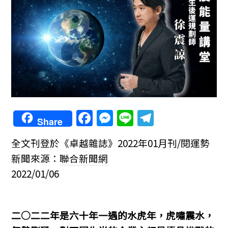
F
M
Li
T
Share
a
e
n
el
全文刊登於《卓越雜誌》2022年01月刊/閱運勢
c
ss
e
e
新聞來源：
聯合新聞網
e
e
gr
2022/01/06
b
n
a
o
g
m
o
er
二○二二年是六十年一遇的水虎年，虎嘯震水，