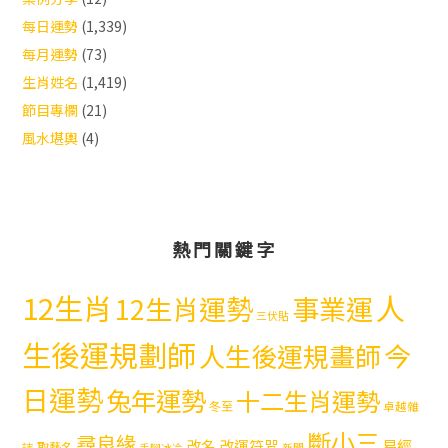
每日運勢
(1,339)
每月運勢
(73)
生肖姓名
(1,419)
節目專欄
(21)
風水堪輿
(4)
熱門關鍵字
12生肖
人
12生肖運勢
事業運
三伏貼
生後運規劃師
今
人生後運規畫師
日運勢
兔年運勢
十二生肖運勢
冬至
卓越雜
斷小三
尋良緣
易經
改名
改運符咒
取藝名
誌
手腳冰冷
新聞