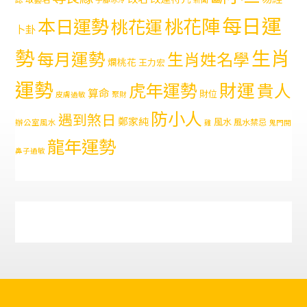
每日運
本日運勢
桃花陣
桃花運
卜卦
勢
生肖
每月運勢
生肖姓名學
爛桃花
王力宏
運勢
財運
虎年運勢
貴人
算命
財位
皮膚過敏
聚財
防小人
遇到煞日
鄭家純
風水
風水禁忌
辦公室風水
雞
鬼門開
龍年運勢
鼻子過敏