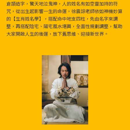
Footer
倉頡造字，驚天地泣鬼神，人的姓名有如空靈加持的符
咒，從出生起影響一生的命運，徐震諒老師依如神機妙算
的【生肖姓名學】，搭配命中地支四柱，先由名字來調
整，再搭配陰宅、陽宅風水堪輿，全面性規劃調整，幫助
大家開啟人生的後運，放下舊思維、迎接新世界。