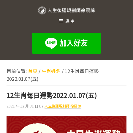
跳
跳
跳
至
至
至
人
主
主
頁
選單
生
要
要
尾
內
資
後
容
訊
運
欄
規
劃
目前位置:
首頁
/
生肖姓名
/
12生肖每日運勢
師
2022.01.07(五)
徐
震
12生肖每日運勢2022.01.07(五)
諒
2021 年 12 月 31 日
BY
人生後運規劃師 徐震諒