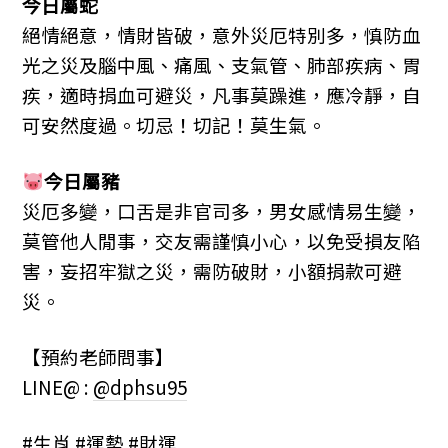
今日屬蛇
絕情絕意，情財皆破，意外災厄特別多，慎防血
光之災及腦中風、痛風、支氣管、肺部疾病、胃
疾，適時捐血可避災，凡事莫躁進，應冷靜，自
可安然度過。切忌！切記！莫生氣。
今日屬豬
災厄多變，口舌是非官司多，男女感情易生變，
莫管他人閒事，交友需謹慎小心，以免受損友陷
害，妄招牢獄之災，需防破財，小額捐款可避
災。
【預約老師問事】
LINE@ :
@dphsu95
#生肖 #運勢 #財運