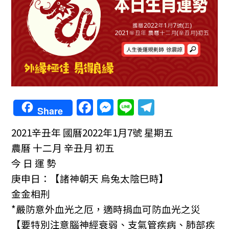
F
M
Li
T
Share
a
e
n
el
2021辛丑年
國曆2022年1月7號 星期五
c
ss
e
e
農曆 十二月 辛丑月 初五
e
e
gr
今 日 運 勢
b
n
a
庚申日：【諸神朝天 烏兔太陰巳時】
o
g
m
金金相刑
o
er
*嚴防意外血光之厄，適時捐血可防血光之災
k
【要特別注意腦神經衰弱、支氣管疾病、肺部疾