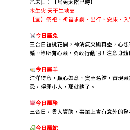
乙未日：【烏兔太陰巳時】
o
g
m
木生火 天干生地支
o
er
【宜】祭祀、祈福求嗣、出行、安床、入
k
今日屬兔
三合日裡桃花開
，
神清氣爽顯真靈，心想
婚…等所有心願，勇敢行動吧！注意身體
今日屬羊
洋洋得意，順心如意，實至名歸，實現願
忌，得罪小人，那就糟了。
今日屬豬
三合日，貴人資助，事業上會有意外的驚
今日屬蛇