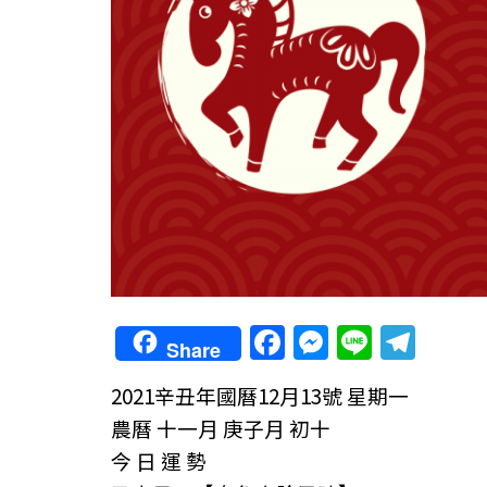
F
M
Li
T
Share
a
e
n
el
2021辛丑年
國曆12月13號 星期一
c
ss
e
e
農曆 十一月 庚子月 初十
e
e
gr
今 日 運 勢
b
n
a