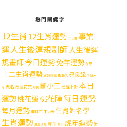
熱門關鍵字
12生肖
12生肖運勢
事業
三伏貼
人生後運規劃師
運
人生後運
今日運勢
規畫師
兔年運勢
冬至
十二生肖運勢
尋良緣
取藝名
卓越雜誌
手腳冰
本日
斷小三
易經卜卦
改名
改運符咒
冷
新聞
每日運勢
運勢
桃花陣
桃花運
每月運勢
生肖姓名學
爛桃花
王力宏
生肖運勢
虎年運勢
算命
財
皮膚過敏
聚財