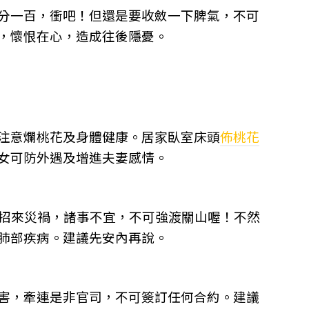
分一百，衝吧！但還是要收斂一下脾氣，不可
，懷恨在心，造成往後隱憂。
注意爛桃花及身體健康。居家臥室床頭
佈桃花
女可防外遇及增進夫妻感情。
免招來災禍，諸事不宜，不可強渡關山喔！不然
肺部疾病。建議先安內再說。
害，牽連是非官司，不可簽訂任何合約。建議