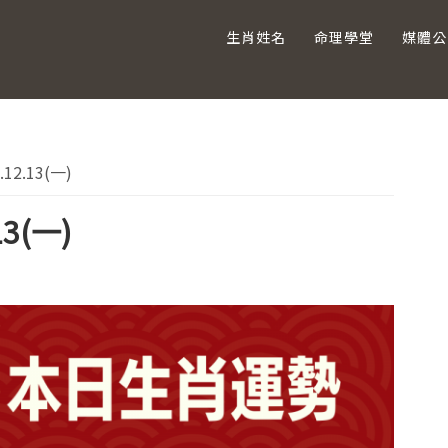
生肖姓名
命理學堂
媒體公
主
2.13(一)
要
3(一)
資
訊
欄