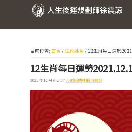
跳
跳
跳
跳
至
至
至
至
人
主
主
主
頁
要
要
要
尾
生
導
內
資
後
覽
容
訊
運
欄
目前位置:
首頁
/
生肖姓名
/
12生肖每日運勢2021.1
規
劃
12生肖每日運勢2021.12.1
師
2021 年 12 月 6 日
BY
人生後運規劃師 徐震諒
徐
震
諒