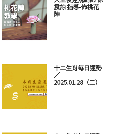
震諒 指導-佈桃花
陣
十二生肖每日運勢
／
2025.01.28（二）