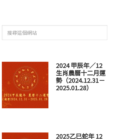
搜
尋
這
個
網
站
2024 甲辰年／12
生肖農曆十二月運
勢（2024.12.31－
2025.01.28）
2025乙巳蛇年 12