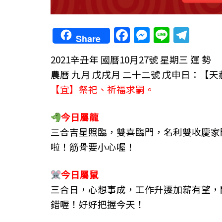
F
M
Li
T
Share
a
e
n
el
2021辛丑年
國曆10月27號 星期三 運 勢
c
ss
e
e
農曆 九月 戊戌月 二十二號 戊申日：【
e
e
gr
【宜】祭祀、祈福求嗣。
b
n
a
o
g
m
今日屬龍
o
er
三合吉星照臨，雙喜臨門，名利雙收慶家
k
啦！筋骨要小心喔！
今日屬鼠
三合日，心想事成，工作升遷加薪有望，
錯喔！好好把握今天！