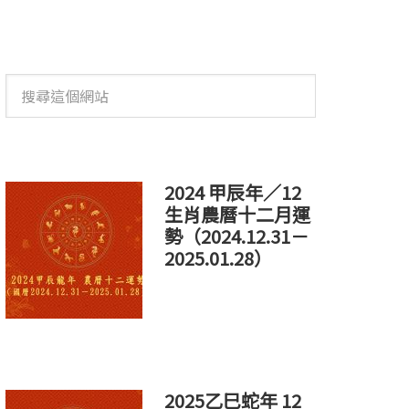
搜
尋
這
個
網
站
2024 甲辰年／12
生肖農曆十二月運
勢（2024.12.31－
2025.01.28）
2025乙巳蛇年 12