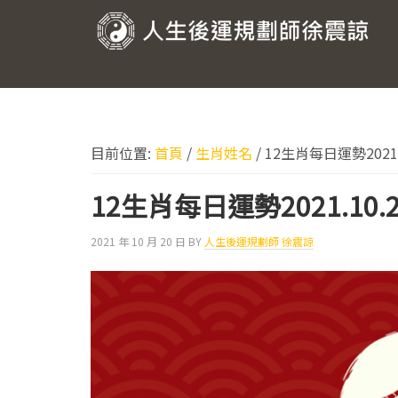
跳
跳
跳
跳
至
至
至
至
人
主
主
主
頁
要
要
要
尾
生
導
內
資
後
覽
容
訊
運
欄
目前位置:
首頁
/
生肖姓名
/
12生肖每日運勢2021.1
規
劃
12生肖每日運勢2021.10.2
師
2021 年 10 月 20 日
BY
人生後運規劃師 徐震諒
徐
震
諒