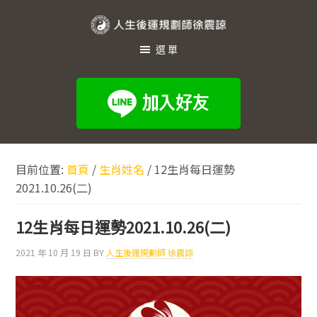
跳
跳
跳
至
至
至
人
主
主
頁
選單
生
要
要
尾
內
資
後
容
訊
運
欄
規
劃
目前位置:
首頁
/
生肖姓名
/
12生肖每日運勢
師
2021.10.26(二)
徐
震
12生肖每日運勢2021.10.26(二)
諒
2021 年 10 月 19 日
BY
人生後運規劃師 徐震諒