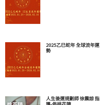
2025乙巳蛇年 全球流年運
勢
人生後運規劃師 徐震諒 指
導-佈桃花陣