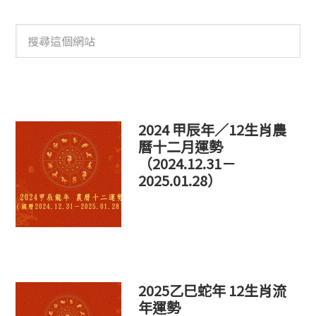
搜
尋
這
個
網
站
2024 甲辰年／12生肖農
曆十二月運勢
（2024.12.31－
2025.01.28）
2025乙巳蛇年 12生肖流
年運勢