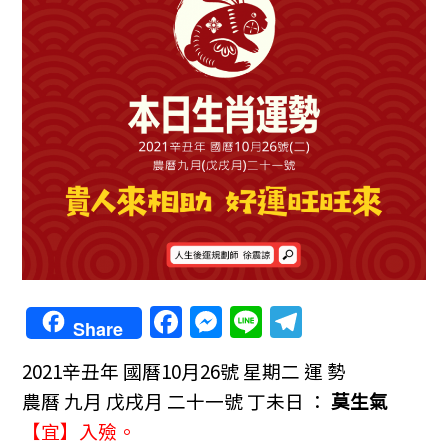
F
M
Li
T
Share
a
e
n
el
2021辛丑年
國曆10月26號 星期二 運 勢
c
ss
e
e
農曆 九月 戊戌月 二十一號 丁未日 ：
莫生氣
e
e
gr
【宜】入殮。