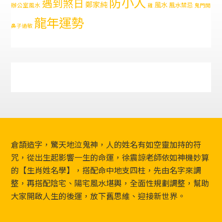
防小人
遇到煞日
鄭家純
風水
風水禁忌
辦公室風水
雞
鬼門開
龍年運勢
鼻子過敏
Footer
倉頡造字，驚天地泣鬼神，人的姓名有如空靈加持的符
咒，從出生起影響一生的命運，徐震諒老師依如神機妙算
的【生肖姓名學】，搭配命中地支四柱，先由名字來調
整，再搭配陰宅、陽宅風水堪輿，全面性規劃調整，幫助
大家開啟人生的後運，放下舊思維、迎接新世界。