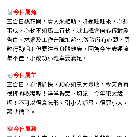
b
n
a
o
g
m
今日屬兔
o
er
三合日桃花開
，
貴人來相助
、
好運旺旺來，心想
k
事成，心動不如馬上行動，趁此機會向心儀對象
告白、求婚及工作升職加薪….等等所有心願，勇
敢行動吧！但要注意身體健康，因為今年歲運流
年不佳，小成功小確幸要滿足。
今日屬羊
三合日，心情愉快，順心如意大豐收，今天會有
很棒的收穫喔！洋洋得意。切記！今年犯太歲
啊！不可以得意忘形，引小人妒忌，得罪小人，
那就糟了。
今日屬豬