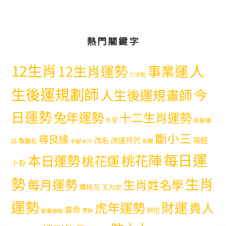
熱門關鍵字
12生肖
人
12生肖運勢
事業運
三伏貼
生後運規劃師
今
人生後運規畫師
日運勢
兔年運勢
十二生肖運勢
冬至
卓越雜
斷小三
尋良緣
易經
改名
改運符咒
取藝名
誌
手腳冰冷
新聞
每日運
本日運勢
桃花陣
桃花運
卜卦
勢
生肖
每月運勢
生肖姓名學
爛桃花
王力宏
運勢
財運
虎年運勢
貴人
算命
財位
皮膚過敏
聚財