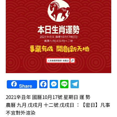
F
M
Li
T
Share
a
e
n
el
2021辛丑年 國曆10月17號 星期日 運 勢
c
ss
e
e
農曆 九月 戊戌月 十二號 戊戌日 ：【密日】凡事
e
e
gr
不宜對外渲染