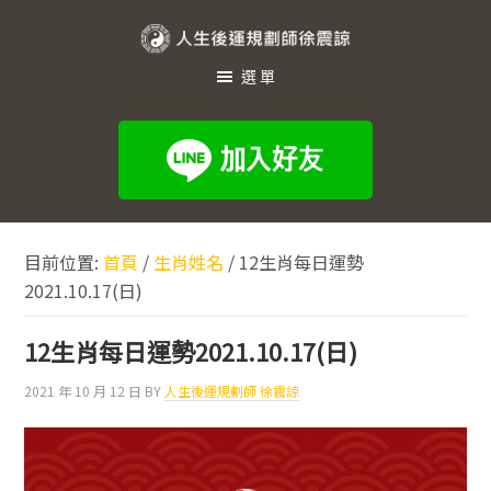
跳
跳
跳
至
至
至
人
主
主
頁
選單
生
要
要
尾
內
資
後
容
訊
運
欄
規
劃
目前位置:
首頁
/
生肖姓名
/
12生肖每日運勢
師
2021.10.17(日)
徐
震
12生肖每日運勢2021.10.17(日)
諒
2021 年 10 月 12 日
BY
人生後運規劃師 徐震諒