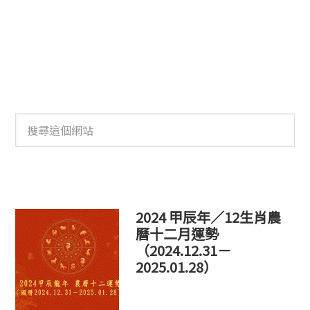
搜
尋
這
個
網
站
2024 甲辰年／12生肖農
曆十二月運勢
（2024.12.31－
2025.01.28）