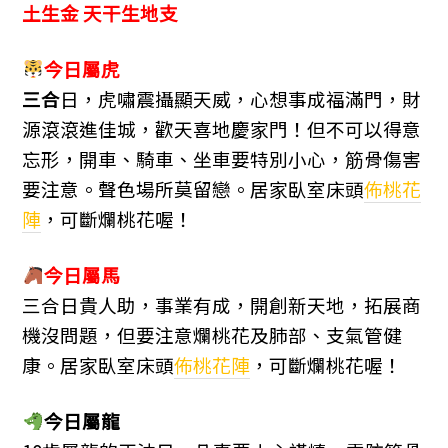
b
n
a
土生金 天干生地支
o
g
m
o
er
今日屬虎
k
三合
日，虎嘯震攝顯天威，心想事成福滿門，財
源滾滾進佳城，歡天喜地慶家門！但不可以得意
忘形，開車、騎車、坐車要特別小心，筋骨傷害
要注意。聲色場所莫留戀。居家臥室床頭
佈桃花
陣
，可斷爛桃花喔！
今日屬馬
三合日貴人助，事業有成，開創新天地，拓展商
機沒問題，但要注意爛桃花及肺部、支氣管健
康。居家臥室床頭
佈桃花陣
，可斷爛桃花喔！
今日屬龍