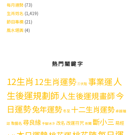
每月運勢
(73)
生肖姓名
(1,419)
節目專欄
(21)
風水堪輿
(4)
熱門關鍵字
12生肖
人
12生肖運勢
事業運
三伏貼
生後運規劃師
今
人生後運規畫師
日運勢
兔年運勢
十二生肖運勢
冬至
卓越雜
斷小三
尋良緣
易經
改名
改運符咒
取藝名
誌
手腳冰冷
新聞
每日運
本日運勢
桃花陣
桃花運