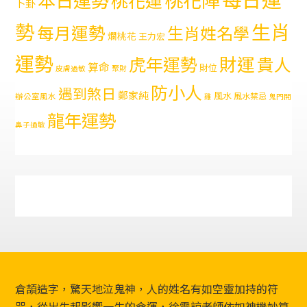
卜卦
勢
生肖
每月運勢
生肖姓名學
爛桃花
王力宏
運勢
財運
虎年運勢
貴人
算命
財位
皮膚過敏
聚財
防小人
遇到煞日
鄭家純
風水
風水禁忌
辦公室風水
雞
鬼門開
龍年運勢
鼻子過敏
Footer
倉頡造字，驚天地泣鬼神，人的姓名有如空靈加持的符
咒，從出生起影響一生的命運，徐震諒老師依如神機妙算