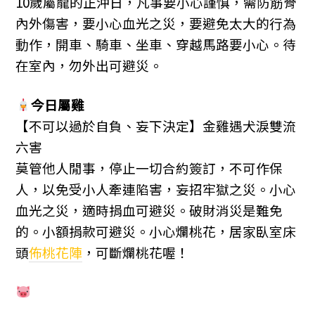
10歲屬龍的正沖日，凡事要小心謹慎，需防筋骨
內外傷害，要小心血光之災，要避免太大的行為
動作，開車、騎車、坐車、穿越馬路要小心。待
在室內，勿外出可避災。
今日屬雞
【不可以過於自負、妄下決定】金雞遇犬淚雙流
六害
莫管他人閒事，停止一切合約簽訂，不可作保
人，以免受小人牽連陷害，妄招牢獄之災。小心
血光之災，適時捐血可避災。破財消災是難免
的。小額捐款可避災。小心爛桃花，居家臥室床
頭
佈桃花陣
，可斷爛桃花喔！