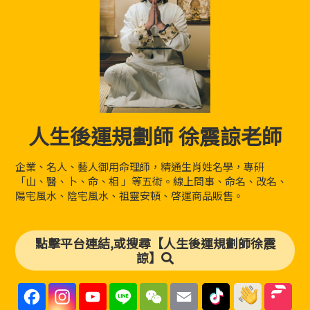
人生後運規劃師 徐震諒老師
企業、名人、藝人御用命理師，精通生肖姓名學，專研
「山、醫、卜、命、相 」等五術。線上問事、命名、改名、
陽宅風水、陰宅風水、祖靈安頓、啓運商品販售。
點擊平台連結,或搜尋【人生後運規劃師徐震
諒】
F
I
Y
L
W
E
a
n
o
i
e
m
c
s
u
n
C
a