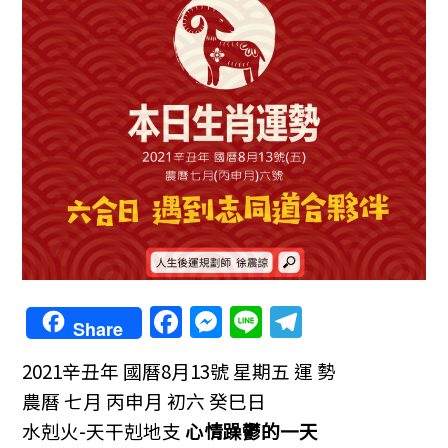
F
M
Li
T
Share
a
e
n
el
2021辛丑年
國曆8月13號 星期五 運 勢
c
ss
e
e
農曆 七月 丙申月 初六 癸巳日
e
e
gr
水剋火-天干剋地支
心情躁鬱的一天