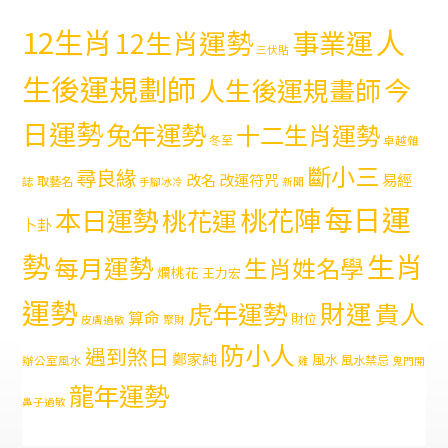
12生肖
人
12生肖運勢
事業運
三伏貼
生後運規劃師
今
人生後運規畫師
日運勢
兔年運勢
十二生肖運勢
冬至
卓越雜
斷小三
尋良緣
易經
改名
改運符咒
取藝名
誌
手腳冰冷
新聞
每日運
本日運勢
桃花陣
桃花運
卜卦
勢
生肖
每月運勢
生肖姓名學
爛桃花
王力宏
運勢
財運
虎年運勢
貴人
算命
財位
皮膚過敏
聚財
防小人
遇到煞日
鄭家純
風水
風水禁忌
辦公室風水
雞
鬼門開
龍年運勢
鼻子過敏