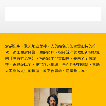
Footer
倉頡造字，驚天地泣鬼神，人的姓名有如空靈加持的符
咒，從出生起影響一生的命運，徐震諒老師依如神機妙算
的【生肖姓名學】，搭配命中地支四柱，先由名字來調
整，再搭配陰宅、陽宅風水堪輿，全面性規劃調整，幫助
大家開啟人生的後運，放下舊思維、迎接新世界。