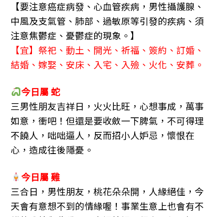
b
n
a
【要注意癌症病發、心血管疾病，男性攝護腺、
o
g
m
中風及支氣管、肺部、過敏原等引發的疾病、須
o
er
注意焦鬱症、憂鬱症的現象。】
k
【宜】祭祀、動土、開光、祈福、簽約、訂婚、
結婚、嫁娶、安床、入宅、入殮、火化、安葬。
今日屬 蛇
三男性朋友吉祥日，火火比旺，心想事成，萬事
如意，衝吧！但還是要收斂一下脾氣，不可得理
不饒人，咄咄逼人，反而招小人妒忌，懷恨在
心，造成往後隱憂。
今日屬 雞
三合日，男性朋友，桃花朵朵開，人緣絕佳，今
天會有意想不到的情緣喔！事業生意上也會有不