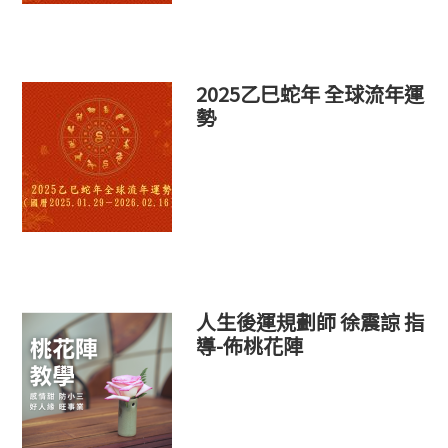
2025乙巳蛇年 全球流年運
勢
人生後運規劃師 徐震諒 指
導-佈桃花陣