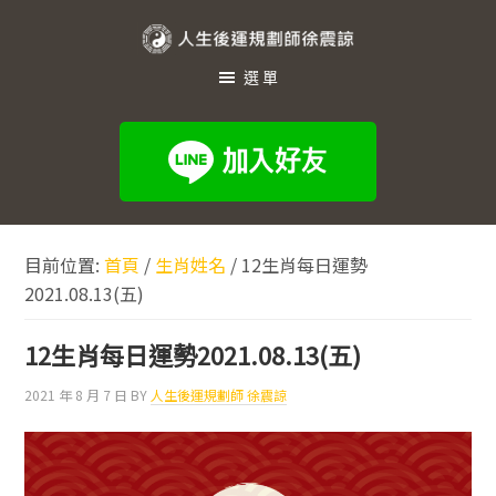
跳
跳
跳
至
至
至
人
主
主
頁
選單
生
要
要
尾
內
資
後
容
訊
運
欄
規
劃
目前位置:
首頁
/
生肖姓名
/
12生肖每日運勢
師
2021.08.13(五)
徐
震
12生肖每日運勢2021.08.13(五)
諒
2021 年 8 月 7 日
BY
人生後運規劃師 徐震諒